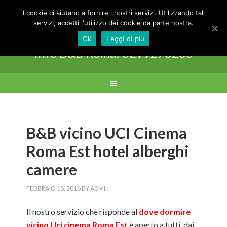
I cookie ci aiutano a fornire i nostri servizi. Utilizzando tali
B&B IL SALICE
servizi, accetti l'utilizzo dei cookie da parte nostra.
Ok
Leggi di più
Info B&B Roma: 3299278283
B&B vicino UCI Cinema
Roma Est hotel alberghi
camere
FEBBRAIO 18, 2016
BY
ADMIN
Il nostro servizio che risponde al
dove dormire
vicino Uci cinema Roma Est
è aperto a tutti, dai